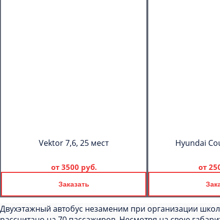
Vektor 7,6, 25 мест
Hyundai Cou
от
3500 руб.
от
25
Заказать
Зак
Двухэтажный автобус незаменим при организации школ
рассчитано на 70 пассажиров. Несмотря на свою габари