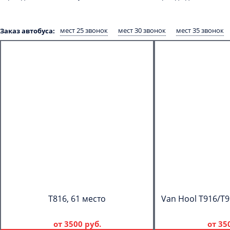
мест 25 звонок
мест 30 звонок
мест 35 звонок
Заказ автобуса:
T816, 61 место
Van Hool T916/T9
от
3500 руб.
от
35