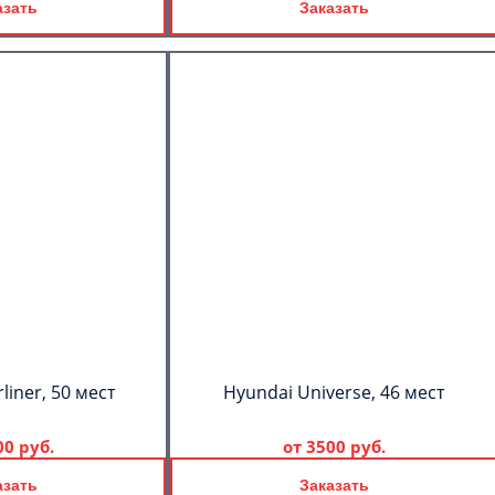
азать
Заказать
C
Политикой
конфиденциальности
ознакомлен(а), даю согласие на
обработку моих Персональных
данных
liner, 50 мест
Hyundai Universe, 46 мест
00 руб.
от
3500 руб.
азать
Заказать