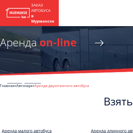
ЗАКАЗ
АВТОБУСА
в
Мурманске
Аренда
on-line
Главная
Автопарк
Аренда двухэтажного автобуса
Взять
Аренда малого автобуса
Аренда длинного ав