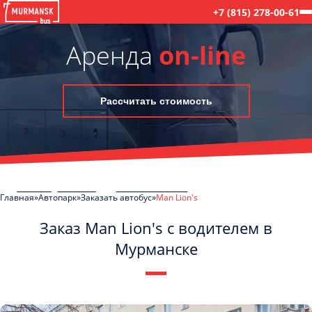
+7 (815) 278-00-61
Аренда
on-line
Рассчитать стоимость
Главная
Автопарк
Заказать автобус
Man Lion's
Заказ Man Lion's с водителем в
Мурманске
C
Политикой конфиденциальности
ознакомлен(а), даю согласие на
обработку моих Персональных данных