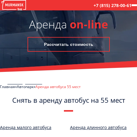
+7 (815) 278-00-61
Аренда
on-line
Рассчитать стоимость
Главная
Автопарк
Аренда автобуса 55 мест
Снять в аренду автобус на 55 мест
C
Политикой конфиденциальности
ознакомлен(а), даю согласие на
обработку моих Персональных данных
Аренда малого автобуса
Аренда длинного автобуса