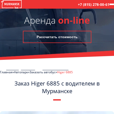
+7 (815) 278-00-61
Аренда
on-line
Рассчитать стоимость
Главная
Автопарк
Заказать автобус
Higer 6885
Заказ Higer 6885 с водителем в
Мурманске
C
Политикой конфиденциальности
ознакомлен(а), даю согласие на
обработку моих Персональных данных