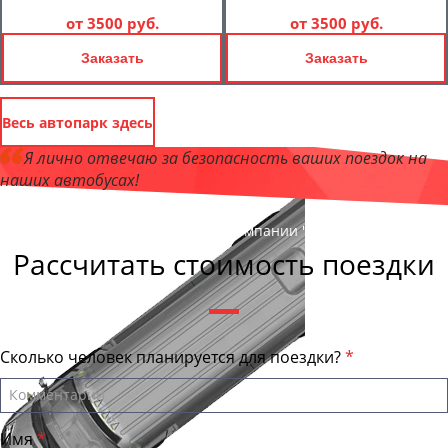
от
3500 руб.
от
3500 руб.
Заказать
Заказать
Весь автопарк здесь
Я лично отвечаю за безопасность ваших поездок на
наших автобусах!
Андрей Калашников
, директор компании "МурманскБас"
Рассчитать стоимость поездки
Сколько человек планируется для поездки?
Имя