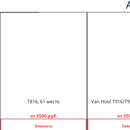
T816, 61 место
Van Hool T916/T9
от
3500 руб.
от
35
Заказать
Зак