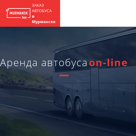
ЗАКАЗ
АВТОБУСА
в
Мурманске
Аренда автобуса
on-line