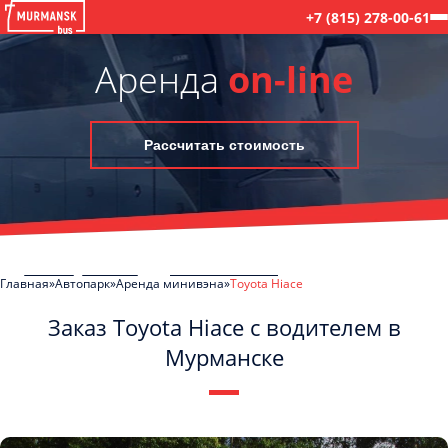
+7 (815) 278-00-61
Аренда
on-line
Рассчитать стоимость
Главная
Автопарк
Аренда минивэна
Toyota Hiace
Заказ Toyota Hiace с водителем в
Мурманске
C
Политикой конфиденциальности
ознакомлен(а), даю согласие на
обработку моих Персональных данных