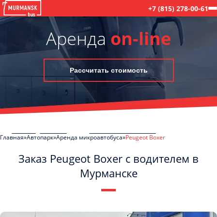
+7 (815) 278-00-61
Аренда
on-line
Рассчитать стоимость
Главная
Автопарк
Аренда микроавтобуса
Peugeot Boxer
Заказ Peugeot Boxer с водителем в
Мурманске
C
Политикой конфиденциальности
ознакомлен(а), даю согласие на
обработку моих Персональных данных