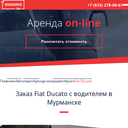
+7 (815) 278-00-61
Аренда
on-line
Рассчитать стоимость
Главная
Автопарк
Аренда микроавтобуса
Fiat Ducato
Заказ Fiat Ducato с водителем в
Мурманске
C
Политикой конфиденциальности
ознакомлен(а), даю согласие на
обработку моих Персональных данных